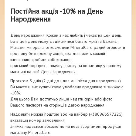
Постійна акція -10% на День
Народження
День народження. Кожен з нас любить і чекає на цей день.
Бо в цей день можуть здійснитися багато мрій та бажань.
Магазин мінеральної косметики MineralCare радий оголосити
про нову безстрокову акцію, яка дозволить кожній
іменинниці зробити собі коханою
приємний сюрприз – значну знижку на косметику у нашому
магазині на свій День Народження.
Протягом 5 днів (2 дні до і два дні після дня народження)
Ви маєте шанс купити свою улюблену продукцію зі знижкою
-10%.
Для цього Вам достатньо лише надати скрін або фото
Вашого паспорта на сторінці з датою народження.
Надсилати можна поштою або на вайбер (+380966577225),
вказавши номер замовлення.
Знижка надається абсолютно на весь асортимент продукції
магазину MineralCare.