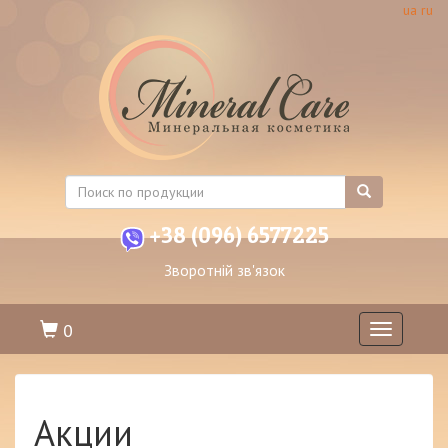
ua
ru
+38 (096) 6577225
Зворотній зв'язок
0
Toggle
navigation
Акции