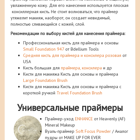
увлажненную кожу. Для его нанесения используется плоская
консиллерная кисть. Не стоит волноваться, что праймер
утяжелит макияж, наоборот, он создает невидимый,
полностью сливающийся с кожей, слой.
Рекомендации по выбору кистей для нанесения праймера:
Профессиональная кисть для праймера и основы
Small Foundation 947
от Bdellium Tools
Средняя кисть для праймера и консилера розовая
от
USA
Кисть большая для
праймера, консилера
и др
Кисти для макияжа Кисть для основы и праймера
Large Foundation Brush
Кисти для макияжа Кисть для основы и праймера с
короткой ручкой
Travel Foundation Brush
Универсальные праймеры
Праймер-уход
ENHANCE
от Heavenly (AF)
Mineral Makeup
Вуаль-праймер
Soft Focus Powder
/ Аналог
пудры от MAKE UP FOR EVER