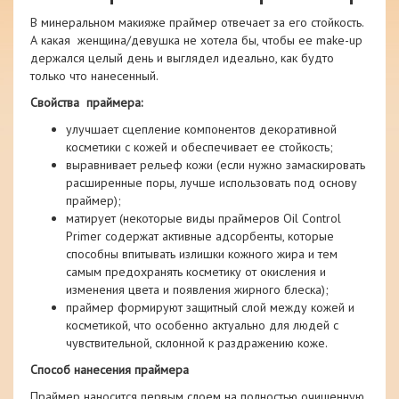
В минеральном макияже праймер отвечает за его стойкость.
А какая женщина/девушка не хотела бы, чтобы ее make-up
держался целый день и выглядел идеально, как будто
только что нанесенный.
Свойства праймера:
улучшает сцепление компонентов декоративной
косметики с кожей и обеспечивает ее стойкость;
выравнивает рельеф кожи (если нужно замаскировать
расширенные поры, лучше использовать под основу
праймер);
матирует (некоторые виды праймеров Oil Control
Primer содержат активные адсорбенты, которые
способны впитывать излишки кожного жира и тем
самым предохранять косметику от окисления и
изменения цвета и появления жирного блеска);
праймер формируют защитный слой между кожей и
косметикой, что особенно актуально для людей с
чувствительной, склонной к раздражению коже.
Способ нанесения праймера
Праймер наносится первым слоем на полностью очищенную,