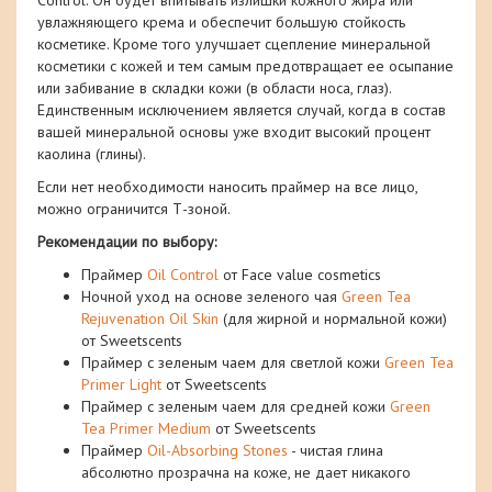
увлажняющего крема и обеспечит большую стойкость
косметике. Кроме того улучшает сцепление минеральной
косметики с кожей и тем самым предотвращает ее осыпание
или забивание в складки кожи (в области носа, глаз).
Единственным исключением является случай, когда в состав
вашей минеральной основы уже входит высокий процент
каолина (глины).
Если нет необходимости наносить праймер на все лицо,
можно ограничится Т-зоной.
Рекомендации по выбору:
Праймер
Oil Control
от Face value cosmetics
Ночной уход на основе зеленого чая
Green Tea
Rejuvenation Oil Skin
(для жирной и нормальной кожи)
от Sweetscents
Праймер с зеленым чаем для светлой кожи
Green Tea
Primer Light
от Sweetscents
Праймер с зеленым чаем для средней кожи
Green
Tea Primer Medium
от Sweetscents
Праймер
Oil-Absorbing Stones
- чистая глина
абсолютно прозрачна на коже, не дает никакого