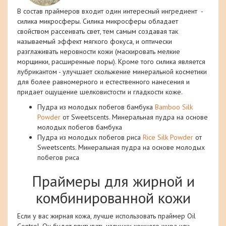
В состав праймеров входит один интересный ингредиент -
силика микросферы. Силика микросферы обладает
свойством рассеивать свет, тем самым создавая так
называемый эффект мягкого фокуса, и оптически
разглаживать неровности кожи (маскировать мелкие
морщинки, расширенные поры). Кроме того силика является
лубрикантом - улучшает скольжение минеральной косметики
для более равномерного и естественного нанесения и
придает ощущение шелковистости и гладкости коже.
Пудра из молодых побегов бамбука
Bamboo Silk
Powder
от Sweetscents. Минеральная пудра на основе
молодых побегов бамбука
Пудра из молодых побегов риса
Rice Silk Powder
от
Sweetscents. Минеральная пудра на основе молодых
побегов риса
Праймеры для жирной и
комбинированной кожи
Если у вас жирная кожа, лучше использовать праймер Oil
Control. Он будет впитывать излишки кожного жира или