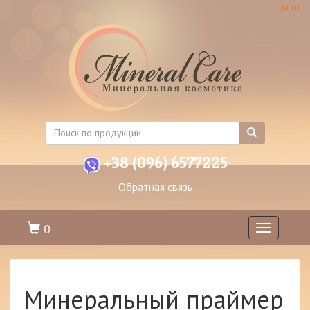
ua
ru
+38 (096) 6577225
Обратная связь
0
Toggle
navigation
Минеральный праймер