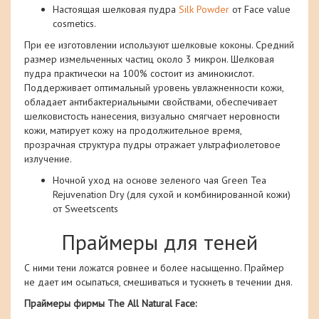
Настоящая шелковая пудра
Silk Powder
от Face value
cosmetics.
При ее изготовлении используют шелковые коконы. Средний
размер измельченных частиц около 3 микрон. Шелковая
пудра практически на 100% состоит из аминокислот.
Поддерживает оптимальный уровень увлажненности кожи,
обладает антибактериальными свойствами, обеспечивает
шелковистость нанесения, визуально смягчает неровности
кожи, матирует кожу на продолжительное время,
прозрачная структура пудры отражает ультрафиолетовое
излучение.
Ночной уход на основе зеленого чая Green Tea
Rejuvenation Dry (для сухой и комбинированной кожи)
от Sweetscents
Праймеры для теней
С ними тени ложатся ровнее и более насыщенно. Праймер
не дает им осыпаться, смешиваться и тускнеть в течении дня.
Праймеры фирмы The All Natural Face: