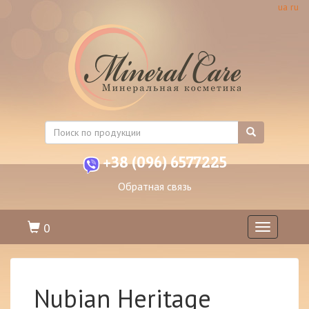
ua
ru
+38 (096) 6577225
Обратная связь
0
Toggle
navigation
Nubian Heritage