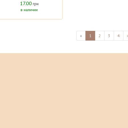
17.00
грн
в наличии
«
1
2
3
4
Основы
Праймер
Тушь для ресниц
Кисти для макияжа