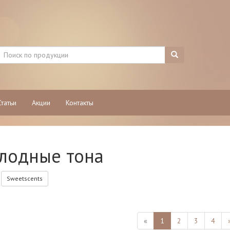
Статьи
Акции
Контакты
лодные тона
Sweetscents
«
1
2
3
4