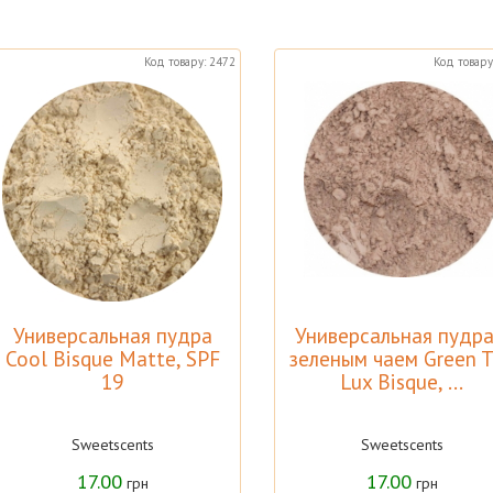
Код товару: 2472
Код товару
Универсальная пудра
Универсальная пудра
Cool Bisque Matte, SPF
зеленым чаем Green 
19
Lux Bisque, ...
Sweetscents
Sweetscents
17.00
17.00
грн
грн