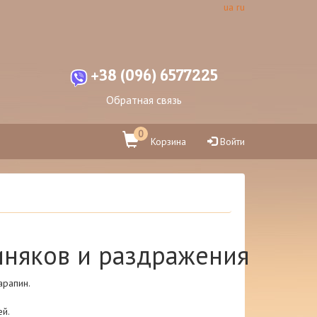
ua
ru
+38 (096) 6577225
Обратная связь
0
Корзина
Войти
иняков и раздражения
арапин.
ей.