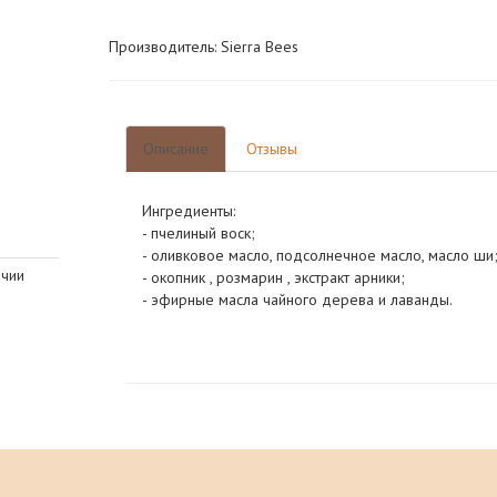
Производитель: Sierra Bees
Описание
Отзывы
Ингредиенты:
- пчелиный воск;
- оливковое масло, подсолнечное масло, масло ши
ичии
- окопник , розмарин , экстракт арники;
- эфирные масла чайного дерева и лаванды.