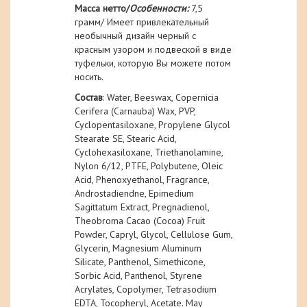
Масса нетто/
О
собенности:
7,5
грамм/ Имеет привлекательный
необычный дизайн черный с
красным узором и подвеской в виде
туфельки, которую Вы можете потом
носить.
Состав
: Water, Beeswax, Copernicia
Cerifera (Carnauba) Wax, PVP,
Cyclopentasiloxane, Propylene Glycol
Stearate SE, Stearic Acid,
Cyclohexasiloxane, Triethanolamine,
Nylon 6/12, PTFE, Polybutene, Oleic
Acid, Phenoxyethanol, Fragrance,
Androstadiendne, Epimedium
Sagittatum Extract, Pregnadienol,
Theobroma Cacao (Cocoa) Fruit
Powder, Capryl, Glycol, Cellulose Gum,
Glycerin, Magnesium Aluminum
Silicate, Panthenol, Simethicone,
Sorbic Acid, Panthenol, Styrene
Acrylates, Copolymer, Tetrasodium
EDTA, Tocopheryl, Acetate. May