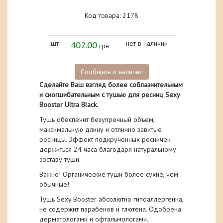
Код товара: 2178
шт
402.00
нет в наличии
грн
Сообщить о наличии
Сделайте Ваш взгляд более соблазнительным
и сногшибательным с тушью для ресниц Sexy
Booster Ultra Black.
Тушь обеспечит безупречный объем,
максимальную длину и отлично завитые
ресницы. Эффект подкрученных ресничек
держиться 24 часа благодаря натуральному
составу туши.
Важно! Органические туши более сухие, чем
обычные!
Тушь Sexy Booster абсолютно гипоаллергенна,
не содержит парабенов и глютена. Одобрена
дерматологами и офтальмологами.