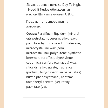
Двухсторонняя помада Day To Night
- Need It Nudes обогащенная
маслом Ши и витаминами А, В, С.
Продукт не тестировался на
животных.
Состав:
Paraffinum liquidum (mineral
oil), petrolatum, ceresin, ethylhexyl
palmitate, hydrogenated poludecene,
microcrystalline wax (cera
microcristallina), polybutene, synthetic
beeswax, paraffin, polyethylene,
copernicia cerifera (carnauba) wax,
silica dimethyl silyate, fragrance
(parfum), butyrospermum parkii (shea)
butter, phenoxyethanol, neotame,
tocopheryl acetate (ve), retinyl
palmitate (va).