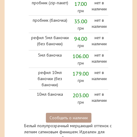
пробник (zip-пакет)
17.00
нет в
наличии
грн
пробник (баночка)
35.00
нет в
наличии
грн
рефил 5мл баночки
94.00
нет в
(без баночки)
наличии
грн
5мл баночка
106.00
нет в
наличии
грн
рефил 10мл
179.00
нет в
баночки (без
наличии
грн
баночки)
10мл баночка
203.00
нет в
наличии
грн
Сообщить о наличии
Белый полупрозрачный мерцающий оттенок с
легким сатиновым финишем. Идеален для