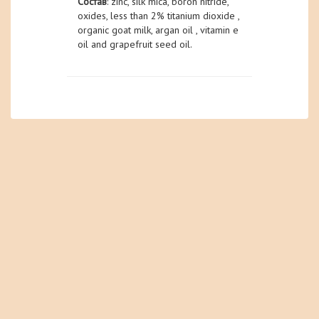
Состав
: zinc, silk mica, boron nitride,
oxides, less than 2% titanium dioxide ,
organic goat milk, argan oil , vitamin e
oil and grapefruit seed oil.