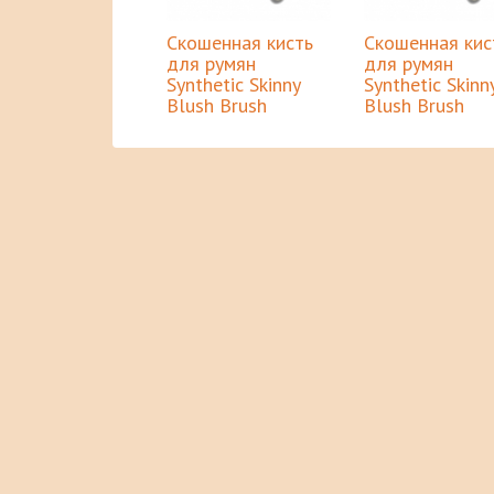
Скошенная кисть
Скошенная кис
для румян
для румян
Synthetic Skinny
Synthetic Skinn
Blush Brush
Blush Brush
MineralCare
Інтернет-магазин мінеральної косметики