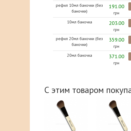
рефил 10мл баночки (без
191.00
баночки)
грн
10мл баночка
203.00
грн
рефил 20мл баночки (без
359.00
баночки)
грн
20мл баночка
371.00
грн
С этим товаром покуп