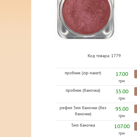
Код товара: 1779
пробник (zip-пакет)
17.00
грн
пробник (баночка)
35.00
грн
рефил 5мл баночки (без
95.00
баночки)
грн
5мл баночка
107.00
грн