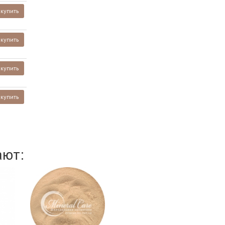
купить
купить
купить
купить
ают: