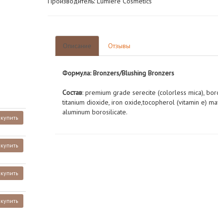
Производитель: Lumiere Cosmetics
Описание
Отзывы
Формула: Bronzers/Blushing Bronzers
Состав
: premium grade serecite (colorless mica), boron
titanium dioxide, iron oxide,tocopherol (vitamin e) may
aluminum borosilicate.
купить
купить
купить
купить