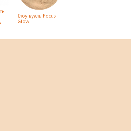
ть
Глоу-вуаль Focus
Glow
y
Основы
Праймер
Тушь для ресниц
Кисти для макияжа