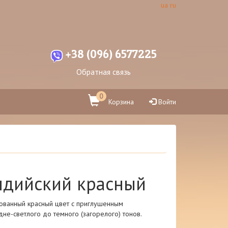
ua
ru
+38 (096) 6577225
Обратная связь
0
Корзина
Войти
Индийский красный
рованный красный цвет с приглушенным
не-светлого до темного (загорелого) тонов.