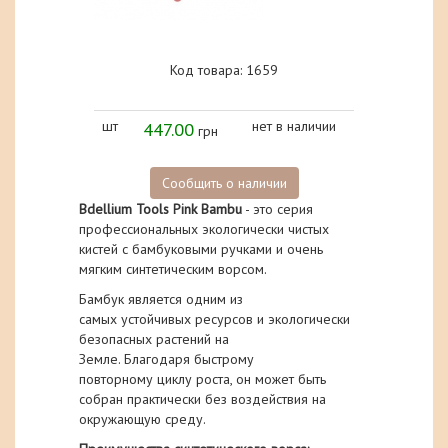
Код товара: 1659
шт
447.00
нет в наличии
грн
Сообщить о наличии
Bdellium Tools Pink Bambu
- это серия
профессиональных экологически чистых
кистей с бамбуковыми ручками и очень
мягким синтетическим ворсом.
Бамбук является
одним из
самых
устойчивых
ресурсов и
экологически
безопасных
растений
на
Земле.
Благодаря
быстрому
повторному
циклу роста
, он может
быть
собран
практически без
воздействия на
окружающую среду
.