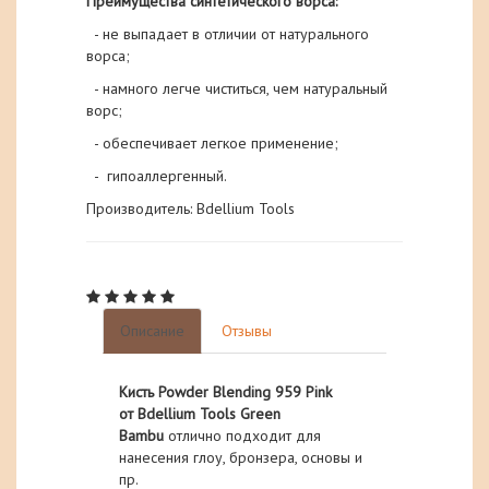
Преимущества синтетического ворса:
- не выпадает в отличии от натурального
ворса;
- намного легче
чиститься, чем натуральный
ворс;
- обеспечивает
легкое
применение;
-
гипоаллергенный.
Производитель: Bdellium Tools
Описание
Отзывы
Кисть Powder Blending 959 Pink
от
Bdellium Tools Green
Bambu
отлично подходит для
нанесения глоу, бронзера, основы и
пр.