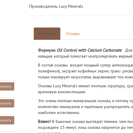
Производитель: Lucy Minerals
Описание
Отзывы
Формула:
Oil Control with Calcium Carbonate
Для
кальция, который помогает контролировать жирный 
В состав основы входит мощный супер антиоксид
полифенол), экстракт кофейных зерен, транс- ресв
только маскирует недостатки, выравнивает тон кожи
Основы Lucy Minerals имеют плотную структуру, с
купить
кремовую консинстенцию.
Это очень плотная минеральная основа, и потому 
купить
количество минералов и тщательно распределять о
наиболее естественно.
купить
Важно!
В баночне основа выглядит темнее, чем пос
подождите 15 минут, пока основа нагреется до те