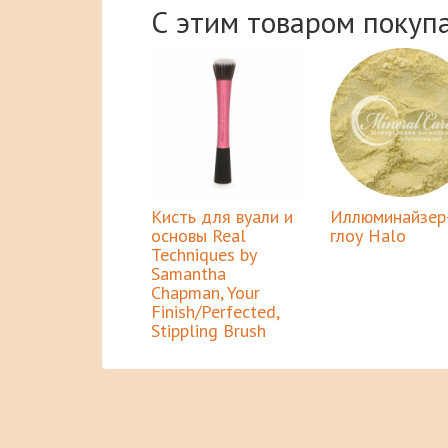
С этим товаром покуп
Кисть для вуали и
Иллюминайзер
основы Real
глоу Halo
Techniques by
Samantha
Chapman, Your
Finish/Perfected,
Stippling Brush