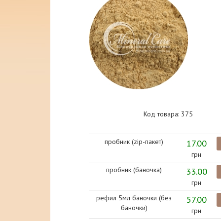
Код товара: 375
пробник (zip-пакет)
17.00
грн
пробник (баночка)
33.00
грн
рефил 5мл баночки (без
57.00
баночки)
грн