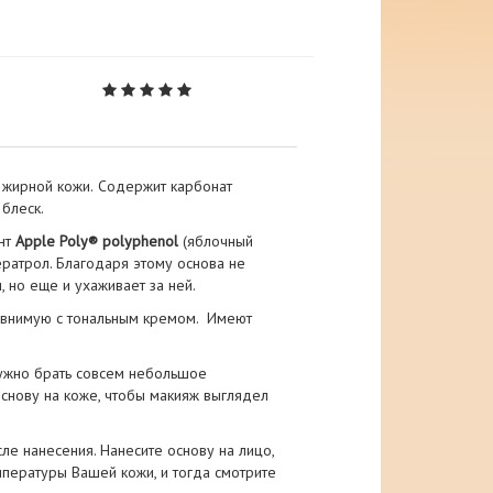
 жирной кожи.
Содержит карбонат
блеск.
ант
Apple Poly® polyphenol
(яблочный
ератрол. Благодаря этому основа не
, но еще и ухаживает за ней.
равнимую с тональным кремом. Имеют
нужно брать совсем небольшое
снову на коже, чтобы макияж выглядел
ле нанесения. Нанесите основу на лицо,
мпературы Вашей кожи, и тогда смотрите