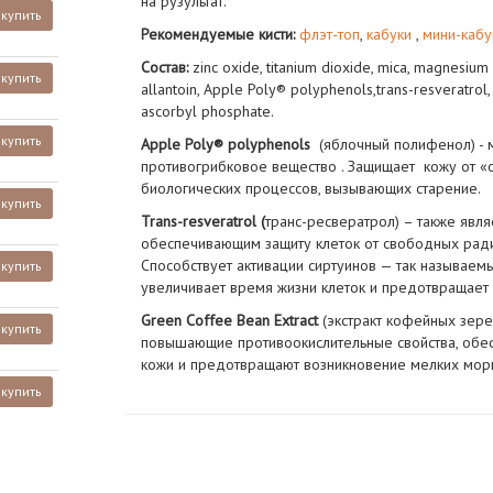
на рузультат.
купить
Рекомендуемые кисти:
флэт-топ
,
кабуки
,
мини-кабу
Состав:
zinc oxide, titanium dioxide, mica, magnesium 
купить
allantoin, Apple Poly® polyphenols,trans-resveratro
ascorbyl phosphate.
купить
Apple Poly® polyphenols
(яблочный полифенол) - 
противогрибковое вещество . Защищает кожу от «о
биологических процессов, вызывающих старение.
купить
Trans-resveratrol (
транс-ресвератрол) – также явл
обеспечивающим защиту клеток от свободных рад
Способствует активации сиртуинов — так называем
купить
увеличивает время жизни клеток и предотвращает 
Green Coffee Bean Extract
(экстракт кофейных зере
купить
повышающие противоокислительные свойства, обе
кожи и предотвращают возникновение мелких мор
купить