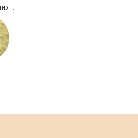
ают:
-