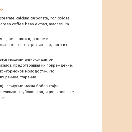
ки
stearate, calcium carbonate, iron oxides,
l, green coffee bean extract, magnesium
мощное антиоксидантное и
кислительного стресса» — одного из
яется мощным антиоксидантом,
икалов, предотвращая их повреждение.
ых «гормонов молодости», что
их раннее старение.
н) - эфирные масла бобов кофе,
спечивают глубокое кондиционирование
щин.