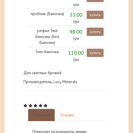
грн
пробник (баночка)
33.00
купить
грн
рефил 5мл
98.00
купить
баночки (без
грн
баночки)
5мл баночка
110.00
купить
грн
Для светлых бровей
Производитель: Lucy Minerals
Описание
Отзывы
Помогает подчеркнуть линию