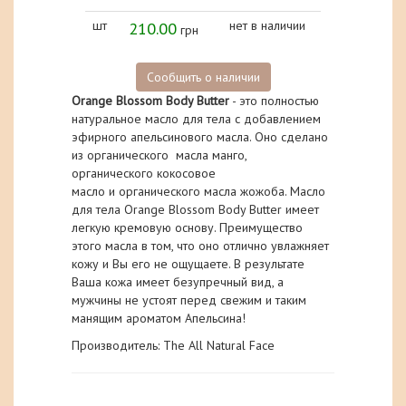
шт
210.00
нет в наличии
грн
Сообщить о наличии
Orange Blossom Body Butter
- это полностью
натуральное масло для тела с добавлением
эфирного апельсинового масла.
Оно сделано
из
органического
масла
манго
,
органического
кокосовое
масло
и
органического
масла жожоба
. Масло
для тела Orange Blossom Body Butter имеет
легкую кремовую основу. Преимущество
этого масла в том, что оно отлично увлажняет
кожу и Вы его не ощущаете. В результате
Ваша кожа имеет безупречный вид, а
мужчины не устоят перед свежим и таким
манящим ароматом Апельсина!
Производитель: The All Natural Face