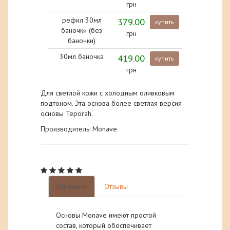
грн
рефил 30мл
379.00
купить
баночки (без
грн
баночки)
30мл баночка
419.00
купить
грн
Для светлой кожи с холодным оливковым
подтоном. Эта основа более светлая версия
основы Teporah.
Производитель: Monave
Описание
Отзывы
Основы Monave имеют простой
состав, который обеспечивает