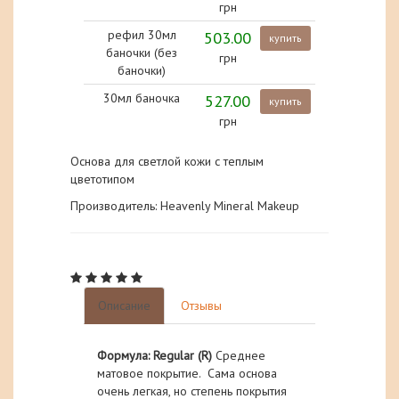
грн
рефил 30мл
503.00
купить
баночки (без
грн
баночки)
30мл баночка
527.00
купить
грн
Основа для светлой кожи с теплым
цветотипом
Производитель: Heavenly Mineral Makeup
Описание
Отзывы
Формула: Regular (R)
Среднее
матовое покрытие. Сама основа
очень легкая, но степень покрытия