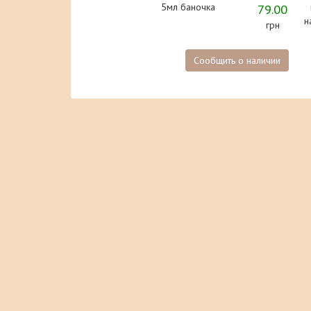
5мл баночка
79.00
н
грн
Сообщить о наличии
MineralCare
Інтернет-магазин мінеральної косметики