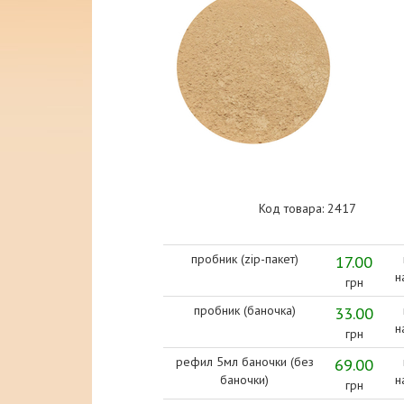
Код товара: 2417
пробник (zip-пакет)
17.00
н
грн
пробник (баночка)
33.00
н
грн
рефил 5мл баночки (без
69.00
баночки)
н
грн