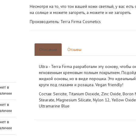
Несмотря на то, что тон вашей кожи светлый, у вас есть
на солнце и можете загореть, а можете и не загореть.
Производитель: Terra Firma Cosmetics
Описание
Отзывы
Ultra - Terra Firma разработали эту основу, чтобы
мгновенным кремовым полным покрытием. Подойдет
жидкой основы, но в виде порошка. Это идеальный
круги под глазами и розацеа. Vegan friendly!
нет в
аличии
Состав: Sericite, Titanium Dioxide, Zinc Oxide, Boron
Stearate, Magnesium Silicate, Nylon 12, Yellow Oxid
нет в
Ultramarine Blue
аличии
нет в
аличии