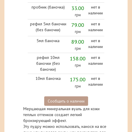
пробник (баночка)
33.00
нет в
наличии
грн
рефил 5мл баночки
79.00
нет в
(без баночки)
наличии
грн
5мл баночка
89.00
нет в
наличии
грн
рефил 10мл
158.00
нет в
баночки (без
наличии
грн
баночки)
10мл баночка
175.00
нет в
наличии
грн
Сообщить о наличии
Мерцающая минеральная вуаль для кожи
теплых оттенков создает легкий
бронзирующий эффект.
Эту пудру можно использовать, нанося на все