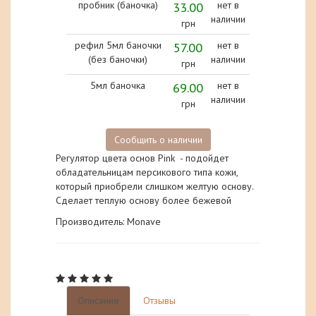
пробник (баночка)
33.00
нет в
наличии
грн
рефил 5мл баночки
57.00
нет в
(без баночки)
наличии
грн
5мл баночка
69.00
нет в
наличии
грн
Сообщить о наличии
Регулятор цвета основ Pink - подойдет
обладательницам персикового типа кожи,
который приобрели слишком желтую основу.
Сделает теплую основу более бежевой
Производитель: Monave
Описание
Отзывы