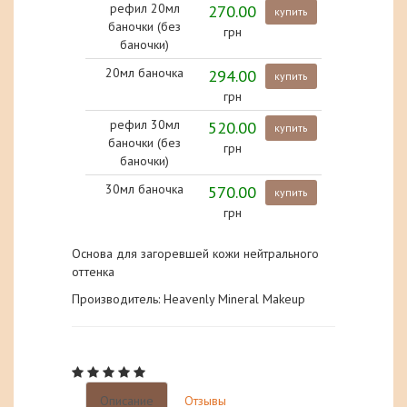
рефил 20мл
270.00
купить
баночки (без
грн
баночки)
20мл баночка
294.00
купить
грн
рефил 30мл
520.00
купить
баночки (без
грн
баночки)
30мл баночка
570.00
купить
грн
Основа для загоревшей кожи нейтрального
оттенка
Производитель: Heavenly Mineral Makeup
Описание
Отзывы