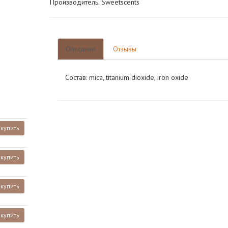
Производитель: Sweetscents
Описание
Отзывы
Состав: mica, titanium dioxide, iron oxide
купить
купить
купить
купить