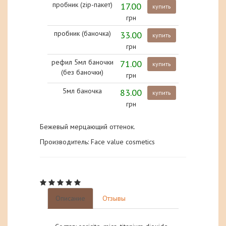
пробник (zip-пакет)
17.00
купить
грн
пробник (баночка)
33.00
купить
грн
рефил 5мл баночки
71.00
купить
(без баночки)
грн
5мл баночка
83.00
купить
грн
Бежевый мерцающий оттенок.
Производитель: Face value cosmetics
Описание
Отзывы