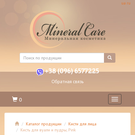
ua
ru
+38 (096) 6577225
Обратная связь
0
Toggle
navigation
Каталог продукции
Кисти для лица
Кисть для вyали и пyдры, Pink