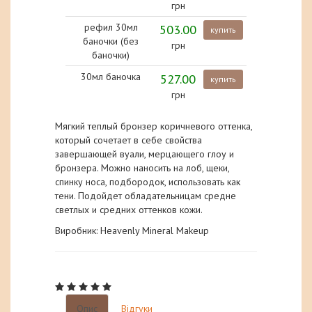
грн
рефил 30мл
503.00
купить
баночки (без
грн
баночки)
30мл баночка
527.00
купить
грн
Мягкий теплый бронзер коричневого оттенка,
который сочетает в себе свойства
завершающей вуали, мерцающего глоу и
бронзера. Можно наносить на лоб, щеки,
спинку носа, подбородок, использовать как
тени. Подойдет обладательницам средне
светлых и средних оттенков кожи.
Виробник: Heavenly Mineral Makeup
Опис
Відгуки