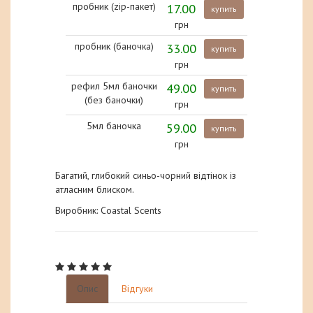
пробник (zip-пакет)
17.00
купить
грн
пробник (баночка)
33.00
купить
грн
рефил 5мл баночки
49.00
купить
(без баночки)
грн
5мл баночка
59.00
купить
грн
Багатий, глибокий синьо-чорний відтінок із
атласним блиском.
Виробник: Coastal Scents
Опис
Відгуки