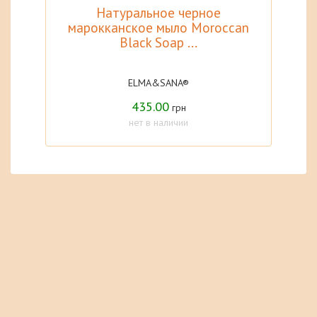
Натуральное черное
марокканское мыло Moroccan
Black Soap ...
ELMA&SANA®
435.00
грн
нет в наличии