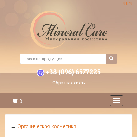
ua
ru
+38 (096) 6577225
Обратная связь
0
Toggle
navigation
←
Органическая косметика