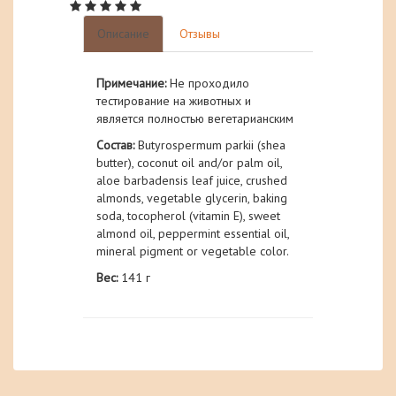
Описание
Отзывы
Примечание:
Не проходило
тестирование на животных и
является полностью вегетарианским
Состав:
Butyrospermum parkii (shea
butter), coconut oil and/or palm oil,
aloe barbadensis leaf juice, crushed
almonds, vegetable glycerin, baking
soda, tocopherol (vitamin E), sweet
almond oil, peppermint essential oil,
mineral pigment or vegetable color.
Вес:
141 г